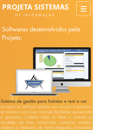
PROJETA SISTEMAS
DE INFORMAÇÃO
Softwares desenvolvidos pela
Projeta:
Sistema de gestão para frotistas e rent a car
Incorpora as melhores práticas aos serviços e processos
de frotistas e rent a car, incluindo facilidades operacionais
e gerenciais. Conecta todas as filiais e controla as
atividades da frota, manutenção, comercial, estoque,
compras e financeiro de forma integrada, fornecendo