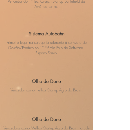
Vencedor do 1º TechCrunch Startup Battlefield da
América Latina.
Sistema Autobahn
Primeiro lugar na categoria referente à software de
Gestão/Produto no 1° Prêmio Pólo de Software -
Espirito Santo.
Olho do Dono
Vencedor como melhor Startup Agro do Brasil.
Olho do Dono
Vencedora como Melhor Startup Agro do Brasil na Lide