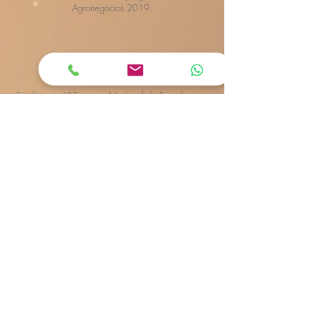
Agronegócios 2019.
Sistema Autobahn
Finalista no 6° Encontro Nacional de Tecnologia e
Negócios - Rio Info.
Nossos Produtos
Nossos produtos são reconhecidos pela inovação,
qualidade e facilidade de uso. Usamos soluções
inovadoras para resolver prometas complexos.
ALTITUDO