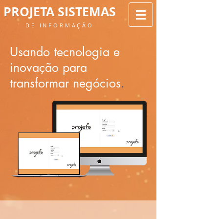
PROJETA SISTEMAS
DE INFORMAÇÃO
Usando tecnologia e
inovação para
transformar negócios
.